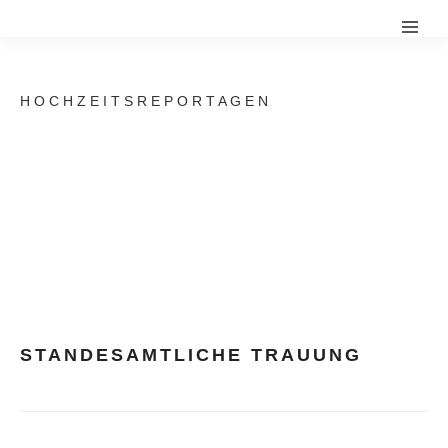
H O C H Z E I T S R E P O R T A G E N
STANDESAMTLICHE TRAUUNG